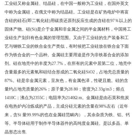
工业硅又称金属硅、结晶硅，在中国一般称为工业硅，在国外英文
中称为金属硅，在俄文中称为结晶硅。工业硅是在矿热电炉中将富
含硅的硅石(即二氧化硅)用碳质还原剂反应生成的含硅在97％以上的
固体产物。硅(Si)是介于金属和非金属之间的半金属材料，中国将工
业硅生产划归有色金属的管理范围。又由于工业硅的生产装备和工
艺与钢铁工业的铁合金生产类似，有时候把工业硅放在铁合金下面
作为铁合金的一个品种。金属硅主要用途是作为非铁基合金的添加
剂。硅在地壳中的丰度为27.7%，在所有的元素中居第二位，地壳中
含量最多的元素氧和硅结合形成的二氧化硅SiO2，占地壳总质量的
87%。硅是非金属元素，呈灰色，有金属色泽，性硬且脆。硅的含
量约占地壳质量的26%；原子量为28.80；密度为2.33g/m3；熔点
1410C；沸点为2355C；电阻率为2140Ω.m。金属硅是由石英和焦炭
在电热炉内冶炼成的产品，主成分硅元素的含量在98%左右（近年
来，含Si 量99.99%的也在金属硅范畴内），其余杂质为铁、铝、钙
等。半导体硅用于制作半导体器件的高纯度金属硅。是以多晶、单
晶形态出售.